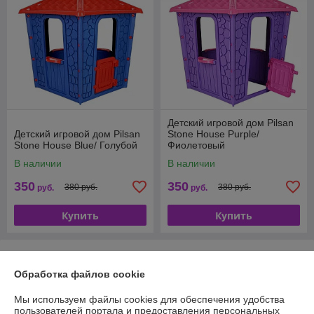
Детский игровой дом Pilsan
Детский игровой дом Pilsan
Stone House Purple/
Stone House Blue/ Голубой
Фиолетовый
В наличии
В наличии
350
350
380 руб.
380 руб.
руб.
руб.
Купить
Купить
О нас
Обработка файлов cookie
100% положительных из 13 отзывов за год
Мы используем файлы cookies для обеспечения удобства
Компания продает на
Deal.by
пользователей портала и предоставления персональных