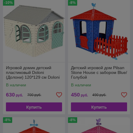
-10%
-8%
Игровой домик детский
Детский игровой дом Pilsan
пластиковый Doloni
Stone House с забором Blue/
(Долони) 120*129 см Doloni
Голубой
02550/5
В наличии
В наличии
630
450
700 руб.
490 руб.
руб.
руб.
Купить
Купить
-8%
-8%