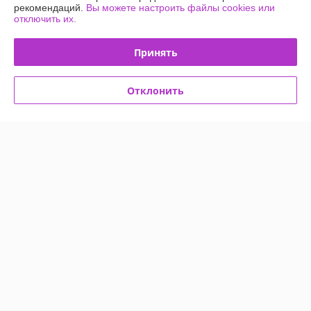
рекомендаций.
Вы можете настроить файлы cookies или
отключить их.
Работает с 02.03.2014
г. Минск
Принять
2-й переулок Тимошенко 3, Минск, Беларусь
Контакты
Отклонить
Сегодня работает с 09:30 до 22:00
Показать весь график работы
Отзывы о магазине
635 отзывов за всё время
Покупатель
26.05.2026
Хорошо
Сделка подтверждена через корзину