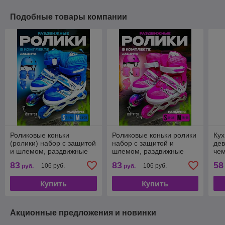
Подобные товары компании
Роликовые коньки
Роликовые коньки ролики
Кух
(ролики) набор с защитой
набор с защитой и
дев
и шлемом, раздвижные
шлемом, раздвижные
чем
синий
розовый
Те
83
83
58
106 руб.
106 руб.
руб.
руб.
пр
Купить
Купить
Акционные предложения и новинки