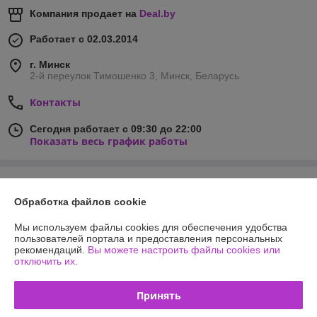
Компания продает на
Deal.by
Работает с 02.03.2014
г. Минск
2-й переулок Тимошенко 3, Минск, Беларусь
Контакты
Сегодня работает с 09:30 до 22:00
Показать весь график работы
Отзывы о магазине
Обработка файлов cookie
635 отзывов за всё время
Мы используем файлы cookies для обеспечения удобства
пользователей портала и предоставления персональных
Покупатель
26.05.2026
рекомендаций.
Вы можете настроить файлы cookies или
отключить их.
Хорошо
Сделка подтверждена через корзину
Принять