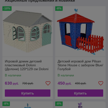
Акционные предложения и новинки
-10%
-8%
Игровой домик детский
Детский игровой дом Pilsan
пластиковый Doloni
Stone House с забором Blue/
(Долони) 120*129 см Doloni
Голубой
02550/5
В наличии
В наличии
630
450
700 руб.
490 руб.
руб.
руб.
Купить
Купить
-8%
-8%