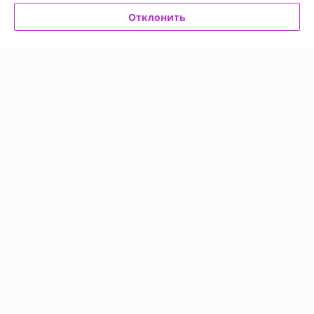
Отклонить
Анна
10.05.2026
Отлично
Сделка подтверждена через корзину
Показать все отзывы
О нас
Контакты
Доставка и оплата
График работы
Полная версия сайта