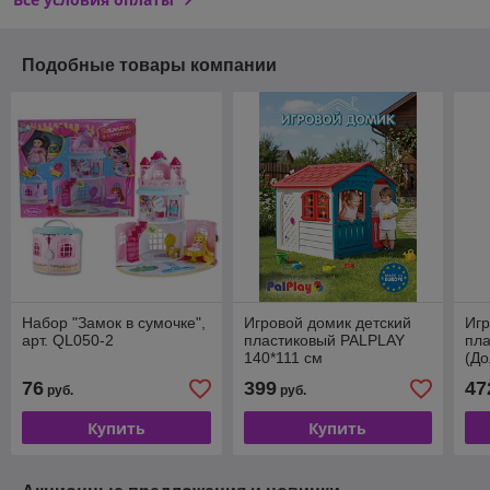
Подобные товары компании
Набор "Замок в сумочке",
Игровой домик детский
Игр
арт. QL050-2
пластиковый PALPLAY
пла
140*111 см
(До
(ар
76
399
47
руб.
руб.
фи
Купить
Купить