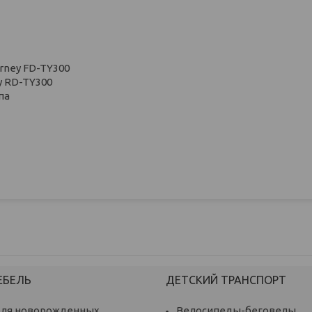
rney FD-TY300
y RD-TY300
па
ЕБЕЛЬ
ДЕТСКИЙ ТРАНСПОРТ
для новорожденных
Велосипеды-беговелы