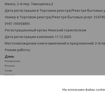
Минск, 2-й пер. Тимошенко,3
Дата регистрации в Торговом реестре/Реестре бытовых усл
Номер в Торговом реестре/Реестре бытовых услуг: 354745
УНП: 193938893
Регистрационный орган: Минский горисполком
Дата регистрации компании: 11.12.2025
Местонахождение книги замечаний и предложений: 2-й п
Режим работы:
День
Понедельник
Вторник
Среда
Четверг
Пятница
Суббота
Воскресенье
Мы используем файлы cookie