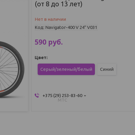
(от 8 до 13 лет)
Нет в наличии
Код:
Navigator-400 V 24" V031
590
руб.
Цвет
:
Серый/зеленый/белый
Синий
+375 (29) 253-83-60
МТС