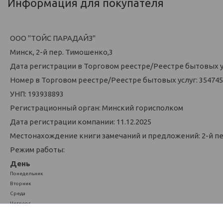
Информация для покупателя
ООО "ТОЙС ПАРАДАЙЗ"
Минск, 2-й пер. Тимошенко,3
Дата регистрации в Торговом реестре/Реестре бытовых усл
Номер в Торговом реестре/Реестре бытовых услуг: 354745
УНП: 193938893
Регистрационный орган: Минский горисполком
Дата регистрации компании: 11.12.2025
Местонахождение книги замечаний и предложений: 2-й п
Режим работы:
День
Понедельник
Вторник
Среда
Четверг
Пятница