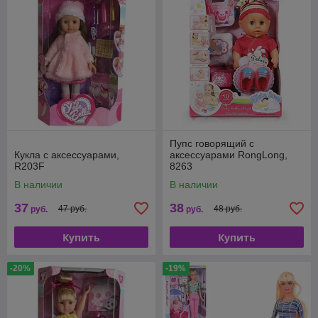
Пупс говорящий с
Кукла с аксессуарами,
аксессуарами RongLong,
R203F
8263
В наличии
В наличии
37
38
47 руб.
48 руб.
руб.
руб.
Купить
Купить
-20%
-19%