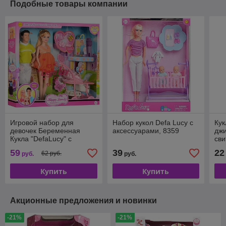
Подобные товары компании
Игровой набор для
Набор кукол Defa Lucy с
Кук
девочек Беременная
аксессуарами, 8359
джи
Кукла "DefaLucy" с
сви
любимой семьей
59
39
22
62 руб.
руб.
руб.
(Арт.8088)
Купить
Купить
Акционные предложения и новинки
-21%
-21%