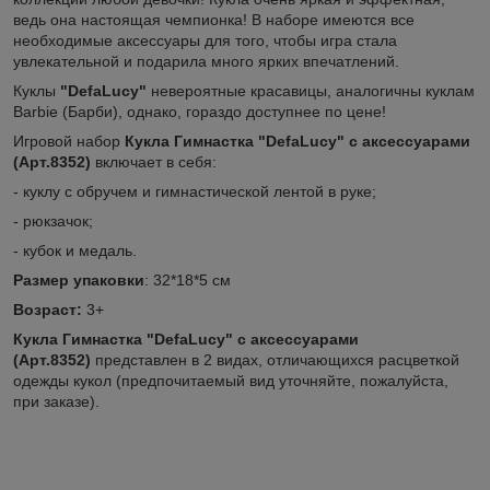
ведь она настоящая чемпионка! В наборе имеются все
необходимые аксессуары для того, чтобы игра стала
увлекательной и подарила много ярких впечатлений.
Куклы
"DefaLucy"
невероятные красавицы, аналогичны куклам
Barbie (Барби), однако, гораздо доступнее по цене!
Игровой набор
Кукла Гимнастка "DefaLucy" с аксессуарами
(Арт.8352
)
включает в себя:
- куклу с обручем и гимнастической лентой в руке;
- рюкзачок;
- кубок и медаль.
Размер упаковки
: 32*18*5 см
Возраст:
3+
Кукла Гимнастка "DefaLucy" с аксессуарами
(Арт.8352
)
представлен в 2 видах, отличающихся расцветкой
одежды кукол (предпочитаемый вид уточняйте, пожалуйста,
при заказе).