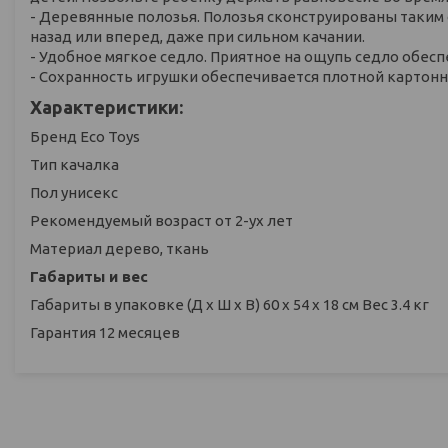
- Деревянные полозья. Полозья сконструированы таким
назад или вперед, даже при сильном качании.
- Удобное мягкое седло. Приятное на ощупь седло обес
- Сохранность игрушки обеспечивается плотной картонн
Характеристики:
Бренд Eco Toys
Тип качалка
Пол унисекс
Рекомендуемый возраст от 2-ух лет
Материал дерево, ткань
Габариты и вес
Габариты в упаковке (Д х Ш х В) 60 х 54 х 18 см Вес 3.4 кг
Гарантия 12 месяцев