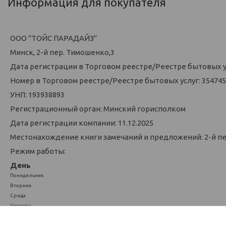
Информация для покупателя
ООО "ТОЙС ПАРАДАЙЗ"
Минск, 2-й пер. Тимошенко,3
Дата регистрации в Торговом реестре/Реестре бытовых усл
Номер в Торговом реестре/Реестре бытовых услуг: 354745
УНП: 193938893
Регистрационный орган: Минский горисполком
Дата регистрации компании: 11.12.2025
Местонахождение книги замечаний и предложений: 2-й п
Режим работы:
День
Понедельник
Вторник
Среда
Четверг
Пятница
Суббота