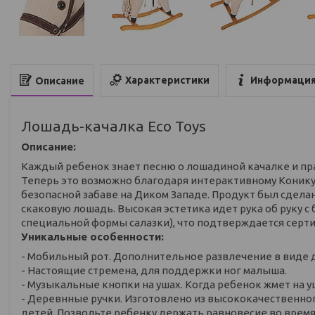
Характеристики
Информация
Описание
Лошадь-качалка Eco Toys
Описание:
Каждый ребенок знает песню о лошадиной качалке и пр
Теперь это возможно благодаря интерактивному Конику 
безопасной забаве на Диком Западе. Продукт был сдела
скаковую лошадь. Высокая эстетика идет рука об руку с
специальной формы салазки), что подтверждается серт
Уникальные особенности:
- Мобильный рот. Дополнительное развлечение в виде 
- Настоящие стремена, для поддержки ног малыша.
- Музыкальные кнопки на ушах. Когда ребенок жмет на 
- Деревнные ручки. Изготовлено из высококачественно
детей. Позвольте ребенку держать равновесие во время