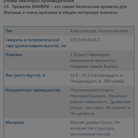
уловки некоторых производителей
13. Кроватка BAMBINI – это самая безопасная кроватка для
Малыша и очень красивая в общем интерьере комнаты.
Тип
Классическая, колесо-качалка
Габариты в потребительской
120,5х65,0х14,5
таре (длина-ширина-высота), см
Упаковка
1 (Один) Гофрокороб
повышенной прочности с
товарным знаком Bambini
Вес (нетто-брутто), кг
14,0 - 14,3 (Четырнадцать кг -
Четырнадцать кг, 300 грамм)
Конкурентные преимущества
Опускающаяся планка,
Накладка/грызунок. Идеально
ровная поверхность. Древесина
Ольха - без заноз. Не скрипит и
Не шатается.
Материал
Массив дерева Ольхи, Не
волокнистая структура,
экологически чистый,