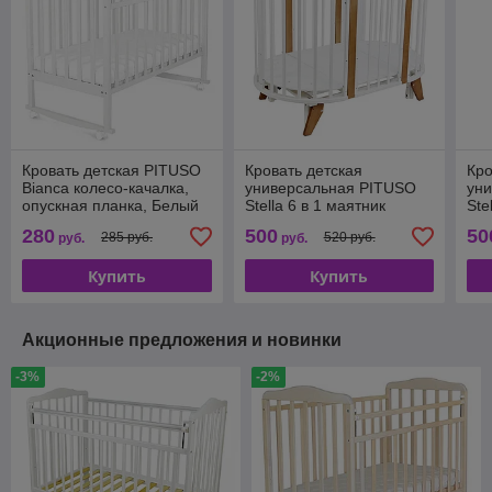
Кровать детская PITUSO
Кровать детская
Кро
Bianca колесо-качалка,
универсальная PITUSO
ун
опускная планка, Белый
Stella 6 в 1 маятник
Ste
поперечный 106501-6
по
280
500
50
285 руб.
520 руб.
руб.
руб.
Купить
Купить
Акционные предложения и новинки
-3%
-2%