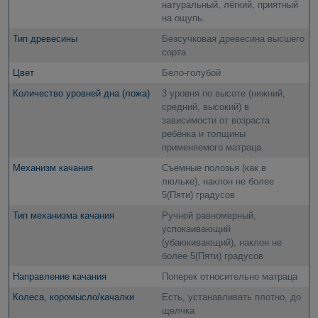
натуральный, лёгкий, приятный
на ощупь.
Тип древесины
Безсучковая древесина высшего
сорта
Цвет
Бело-голубой
Количество уровней дна (ложа)
3 уровня по высоте (нижний,
средний, высокий) в
зависимости от возраста
ребёнка и толщины
применяемого матраца.
Механизм качания
Съемные полозья (как в
люльке), наклон не более
5(Пяти) градусов
Тип механизма качания
Ручной равномерный,
успокаивающий
(убаюкивающий), наклон не
более 5(Пяти) градусов
Направление качания
Поперек относительно матраца
Колеса, коромысло/качалки
Есть, устанавливать плотно, до
щелчка