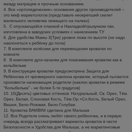
между матрацем и прочным основанием.
4. Все «ортопедические» основания других производителей –
это миф маркетологов (представьте неокрепший скелет
маленького человечка лежащего на палках)
5. С опускающейся планкой и Накладкой/грызунком пвх,
изготовлена в заводских условиях с нанесением ТУ
6. Для удобства Мамы 3(Три) уровня ложа по высоте (не надо
наклоняться к ребёнку до пола)
7. В комплекте колёсики для перемещения кроватки по
комнате
8. В комплекте дуги-качалки для покачивания кроватки как в
колыбельке
9. В конструкции кроватки предусмотрена Защита для
Ребёночка от чрезмерного наклона кроватки, который пытаются
произвести начинающие родители (наклон кроватки в режиме
"Колыбелька" - не более 5-ти градусов)
10. 10(Десять) цветовых оттенков: Натуральный, Св. Орех, Тём.
Орех, Белая, Слоновая Кость, Тём.Ор.+Сл.Кость, Белый Орех,
Вишня, Бело-Розовая, Бело-Голубая.
11. Кроватка BAMBINI сделана для Малыша
12. Все Родители очень любят своего ребёночка, и в первую
очередь всегда рассматривают варианты кроваток в части
Безопасности и Удобства для Малыша, а не маркетинговые