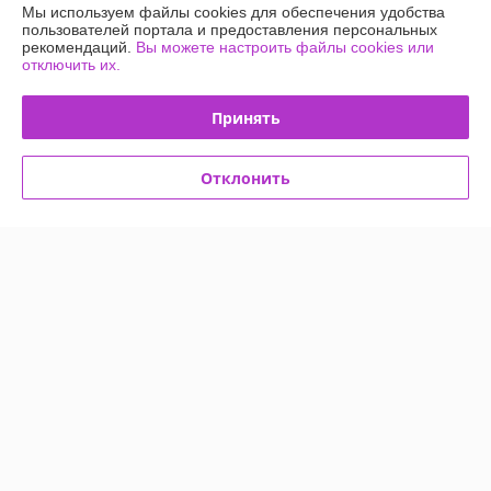
635 отзывов за всё время
Мы используем файлы cookies для обеспечения удобства
пользователей портала и предоставления персональных
Покупатель
26.05.2026
рекомендаций.
Вы можете настроить файлы cookies или
отключить их.
Хорошо
Принять
Сделка подтверждена через корзину
Отклонить
Анна
10.05.2026
Отлично
Сделка подтверждена через корзину
Показать все отзывы
О нас
Контакты