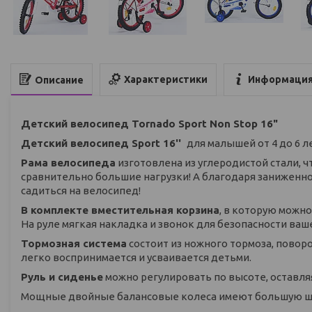
Характеристики
Информация
Описание
Детский велосипед Tornado Sport Non Stop 16"
Детский велосипед Sport 16''
для малышей от 4 до 6 
Рама велосипеда
изготовлена из углеродистой стали, 
сравнительно большие нагрузки! А благодаря заниженно
садиться на велосипед!
В комплекте вместительная корзина
, в которую можн
На руле мягкая накладка и звонок для безопасности ва
Тормозная система
состоит из ножного тормоза, повор
легко воспринимается и усваивается детьми.
Руль и сиденье
можно регулировать по высоте, оставляя
Мощные двойные балансовые колеса имеют большую ши