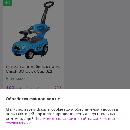
-6%
Детская автомобиль-каталка
Chilok BO Quick Cup 321
В наличии
163
174 руб.
руб.
Обработка файлов cookie
Купить
Мы используем файлы cookies для обеспечения удобства
пользователей портала и предоставления персональных
О нас
рекомендаций.
Вы можете настроить файлы cookies или
отключить их.
100% положительных из 13 отзывов за год