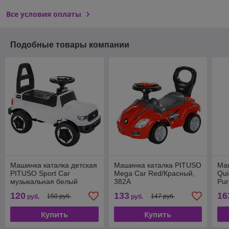
Все условия оплаты
Подобные товары компании
Машинка каталка детская
Машинка каталка PITUSO
Ма
PITUSO Sport Car
Mega Car Red/Красный,
Qui
музыкальная белый
382A
Pur
120
133
16
150 руб.
147 руб.
руб.
руб.
Купить
Купить