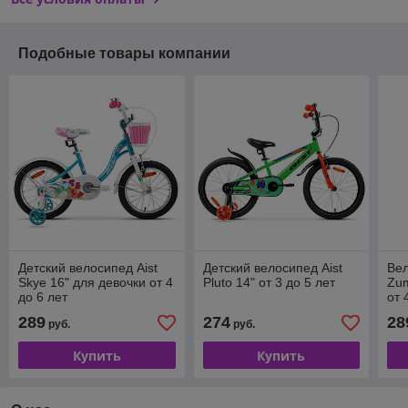
Подобные товары компании
Детский велосипед Aist
Детский велосипед Aist
Вел
Skye 16" для девочки от 4
Pluto 14" от 3 до 5 лет
Zum
до 6 лет
от 
289
274
28
руб.
руб.
Купить
Купить