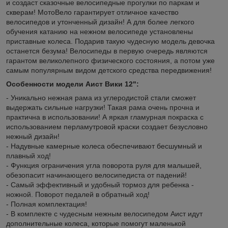
и создаст сказочные велосипедные прогулки по паркам и
скверам! МотоВело гарантирует отличное качество
велосипедов и утонченный дизайн! А для более легкого
обучения катанию на нежном велосипеде установлены
приставные колеса. Подарив такую чудесную модель девочка
останется безума! Велосипеды в первую очередь являются
гарантом великолепного физического состояния, а потом уже
самым популярным видом детского средства передвижения!
Особенности модели Аист Вики 12":
- Уникально нежная рама из углеродистой стали сможет
выдержать сильные нагрузки! Такая рама очень прочна и
практична в использовании! А яркая гламурная покраска с
использованием перламутровой краски создает безусловно
нежный дизайн!
- Надувные камерные колеса обеспечивают бесшумный и
плавный ход!
- Функция ограничения угла поворота руля для малышей,
обезопасит начинающего велосипедиста от падений!
- Самый эффективный и удобный тормоз для ребенка -
ножной. Поворот педалей в обратный ход!
- Полная комплектация!
- В комплекте с чудесным нежным велосипедом Аист идут
дополнительные колеса, которые помогут маленькой