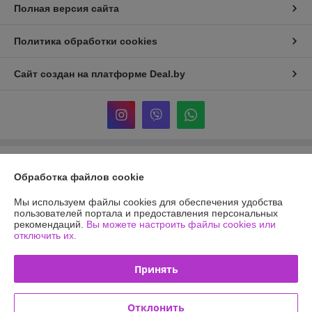
Полная версия сайта
Политика обработки cookies
Сайт создан на платформе Deal.by
Информация для покупателя
Обработка файлов cookie
Юридическое лицо:
ООО "ТОЙС ПАРАДАЙЗ"
Минск, 2-й пер. Тимошенко,3
Мы используем файлы cookies для обеспечения удобства
пользователей портала и предоставления персональных
Регистрационный номер ЕГР: 193938893
рекомендаций.
Вы можете настроить файлы cookies или
отключить их.
УНП: 193938893
Регистрационный орган: Минский горисполком
Принять
Дата регистрации компании: 11.12.2025
Отклонить
Местонахождение книги жалоб и предложений: 2-й переулок