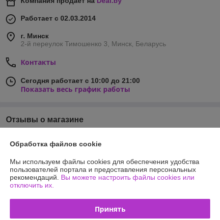
Компания продает на
Deal.by
Работает с 02.03.2014
г. Минск
2-й переулок Тимошенко 3, Минск, Беларусь
Контакты
Сегодня работает с 10:00 до 21:00
Показать весь график работы
Отзывы о магазине
635 отзывов за всё время
Обработка файлов cookie
Покупатель
26.05.2026
Мы используем файлы cookies для обеспечения удобства
пользователей портала и предоставления персональных
Хорошо
рекомендаций.
Вы можете настроить файлы cookies или
отключить их.
Сделка подтверждена через корзину
Принять