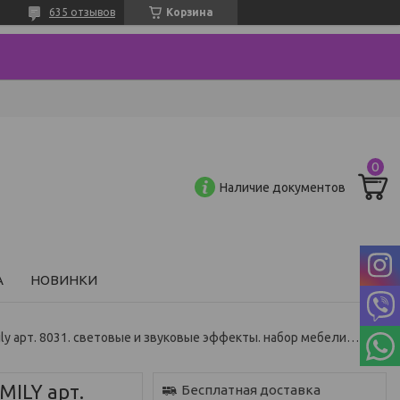
635 отзывов
Корзина
Наличие документов
А
НОВИНКИ
Домик для кукол my happy family арт. 8031. световые и звуковые эффекты. набор мебели и куклы.
ILY арт.
Бесплатная доставка