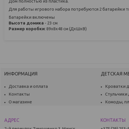
Дом полностью из пластика.
Для работы игрового набора потребуются 2 батарейки т
Батарейки включены
Высота домика
- 23 см
Размер коробки
: 89x8x48 см (ДxШxВ)
ИНФОРМАЦИЯ
ДЕТСКАЯ М
Доставка и оплата
Кроватки 
Контакты
Стульчики
О магазине
Комоды, п
2-й переулок Тимошенко 3, Минск,
+375 (29) 253-