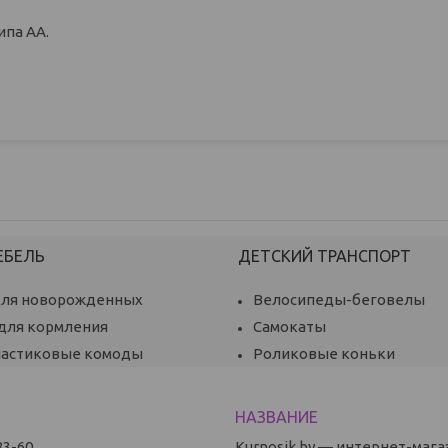
ипа АА.
ЕБЕЛЬ
ДЕТСКИЙ ТРАНСПОРТ
для новорожденных
Велосипеды-беговелы
 для кормления
Самокаты
ластиковые комоды
Роликовые коньки
83-60
Kurnosik.by — интернет-мага