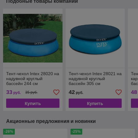
Подобные товары компании
Тент-чехол Intex 28020 на
Тент-чехол Intex 28021 на
Тен
надувной круглый
надувной круглый
кар
бассейн 244 см
бассейн 305 см
бас
33
42
48
35 руб.
руб.
руб.
Купить
Купить
Акционные предложения и новинки
-26%
-25%