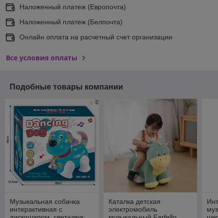
Наложенный платеж (Европочта)
Наложенный платеж (Белпочта)
Онлайн оплата на расчетный счет организации
Все условия оплаты
Подобные товары компании
Музыкальная собачка
Каталка детская
Ин
интерактивная с
электромобиль
муз
дискошаром, свет+звук
музыкальный Farfello
шес