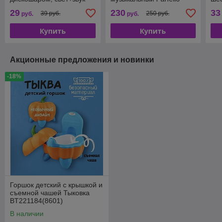
голубая 168A-13
Динозавр А2115
29
230
33
39 руб.
250 руб.
руб.
руб.
Купить
Купить
Акционные предложения и новинки
-18%
Горшок детский с крышкой и
съемной чашей Тыковка
BT221184(8601)
В наличии