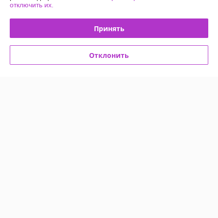
отключить их.
Доставка и оплата
Принять
График работы
Отклонить
Полная версия сайта
Политика обработки cookies
Сайт создан на платформе Deal.by
Информация для покупателя
Юридическое лицо:
ООО "ТОЙС ПАРАДАЙЗ"
Минск, 2-й пер. Тимошенко,3
Регистрационный номер ЕГР: 193938893