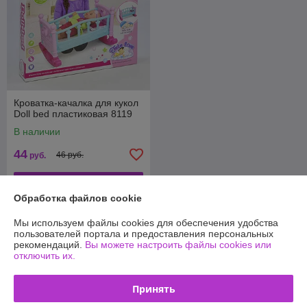
Кроватка-качалка для кукол
Doll bed пластиковая 8119
В наличии
44
46 руб.
руб.
Купить
Обработка файлов cookie
Мы используем файлы cookies для обеспечения удобства
О нас
пользователей портала и предоставления персональных
рекомендаций.
Вы можете настроить файлы cookies или
100% положительных из 13 отзывов за год
отключить их.
Компания продает на
Deal.by
Принять
Работает с 02.03.2014