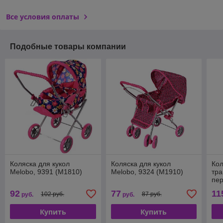
Все условия оплаты
Подобные товары компании
Коляска для кукол
Коляска для кукол
Кол
Melobo, 9391 (M1810)
Melobo, 9324 (M1910)
тр
пер
(М
92
77
11
102 руб.
87 руб.
руб.
руб.
Купить
Купить