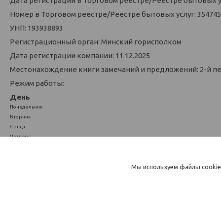
Дата регистрации в Торговом реестре/Реестре бытовых усл
Номер в Торговом реестре/Реестре бытовых услуг: 354745
УНП: 193938893
Регистрационный орган: Минский горисполком
Дата регистрации компании: 11.12.2025
Местонахождение книги замечаний и предложений: 2-й п
Режим работы:
День
Понедельник
Вторник
Среда
Четверг
Пятница
Суббота
Воскресенье
Мы используем файлы cookie
Kurnosi