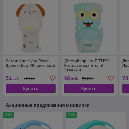
Детский писсуар Pituso
Детский горшок PITUSO
Дет
Щенок Brown/Коричневый
Котик в очках Green/
Лош
Зеленый
51
68
78
61 руб.
83 руб.
руб.
руб.
Купить
Купить
Акционные предложения и новинки
-21%
-21%