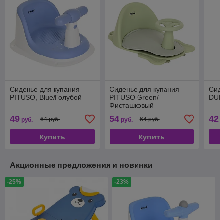
Сиденье для купания
Сиденье для купания
Сид
PITUSO, Blue/Голубой
PITUSO Green/
DU
Фисташковый
49
54
42
64 руб.
64 руб.
руб.
руб.
Купить
Купить
Акционные предложения и новинки
-25%
-23%