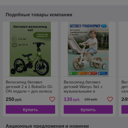
Подобные товары компании
Велосипед беговел
Велосипед беговел
Ве
детский 2 в 1 BubaGo GI-
детский Wanyu 3в1 с
дет
ON педали + доп.колеса
музыкальными и
скл
световыми эффектами
руч
250
130
24
150 руб.
руб.
руб.
Купить
Купить
Акционные предложения и новинки