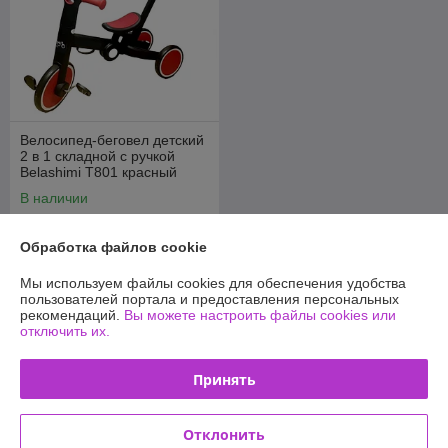
Велосипед-беговел детский
2 в 1 складной с ручкой
Belashimi T801 красный
В наличии
179
189 руб.
руб.
Обработка файлов cookie
Купить
Мы используем файлы cookies для обеспечения удобства
пользователей портала и предоставления персональных
рекомендаций.
Вы можете настроить файлы cookies или
отключить их.
О нас
100% положительных из 13 отзывов за год
Принять
Компания продает на
Deal.by
Отклонить
Работает с 02.03.2014