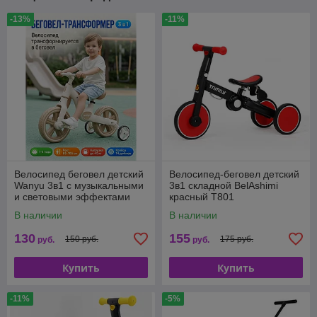
-13%
-11%
Велосипед беговел детский
Велосипед-беговел детский
Wanyu 3в1 с музыкальными
3в1 складной BelAshimi
и световыми эффектами
красный T801
В наличии
В наличии
130
155
150 руб.
175 руб.
руб.
руб.
Купить
Купить
-11%
-5%