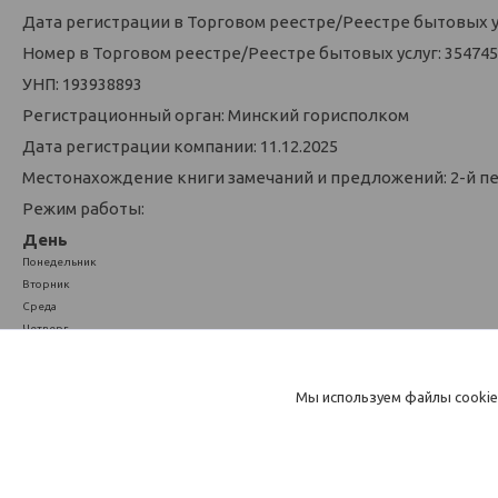
Дата регистрации в Торговом реестре/Реестре бытовых усл
Номер в Торговом реестре/Реестре бытовых услуг: 354745
УНП: 193938893
Регистрационный орган: Минский горисполком
Дата регистрации компании: 11.12.2025
Местонахождение книги замечаний и предложений: 2-й п
Режим работы:
День
Понедельник
Вторник
Среда
Четверг
Пятница
Суббота
Воскресенье
Мы используем файлы cookie