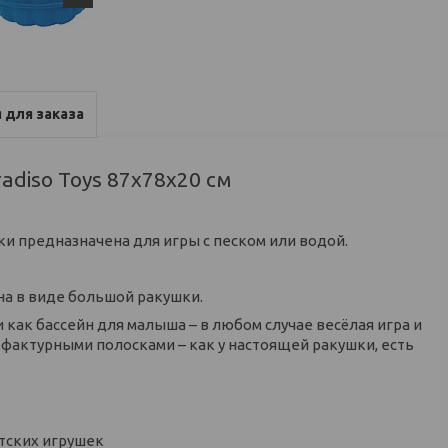
 для заказа
adiso Toys 87х78х20 см
и предназначена для игры с песком или водой.
на в виде большой ракушки.
как бассейн для малыша – в любом случае весёлая игра и
фактурными полосками – как у настоящей ракушки, есть
тских игрушек