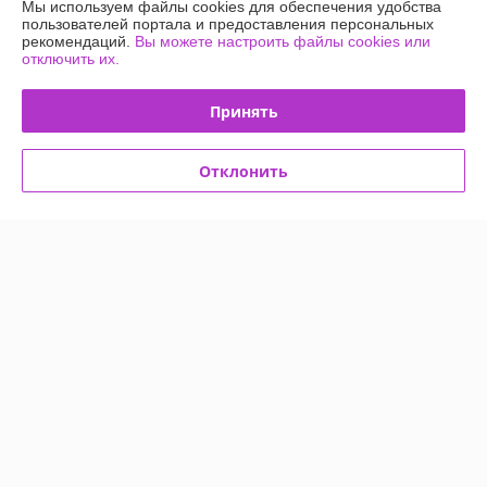
Мы используем файлы cookies для обеспечения удобства
-17%
-17%
пользователей портала и предоставления персональных
рекомендаций.
Вы можете настроить файлы cookies или
отключить их.
Принять
Отклонить
Детская игровая палатка
AUSINI Домик с туннелем и
Палатка детская игровая
манежем, RE1313B
(арт. RE9101B)
В наличии
В наличии
82
30
99 руб.
36 руб.
руб.
руб.
Купить
Купить
-15%
-15%