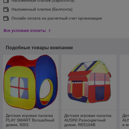
Наложенный платеж (Европочта)
Наложенный платеж (Белпочта)
Онлайн оплата на расчетный счет организации
Все условия оплаты
Подобные товары компании
Детская игровая палатка
Детская игровая палатка
Дет
PLAY SMART Волшебный
AUSINI Разноцветный
AUS
домик, 5001
домик, RE5104B
и 