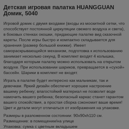
Детская игровая палатка HUANGGUAN
Домик, 5040
Игровой домик с двумя входами (входы из москитной сетки, что
способствует постоянной циркуляции свежего воздуха и света),
в боковых стенках окошки, придающие палатке вид сказочной
кареты. После игры быстро и компактно складывается для
хранения (размер большой книжки). Имеет
самораскрывающийся механизм, подготовка к использованию
занимает несколько секунд. В комплект входят 4 колышка,
благодаря которым палатку можно использовать на открытом
воздухе. При использовании шариков, превращается в «сухой»
бассейн. Шарики в комплект не входят.
Играть в палатке будет интересно как мальчикам, так и
девочкам. Яркий дизайн обеспечит хорошее настроение
вашему ребенку; влагостойкий материал не позволит воде
намочить вашего ребенка; безопасный каркас станет гарантом
вашего спокойствия, а простая сборка сэкономит ваше время!
Цвет и детали могут отличаться от изображения на упаковке.
Размеры в разложенном состоянии: 90х90хh110 см.
Размещение: в помещении/на улице
Упаковка: сумка с цветным вкладышем