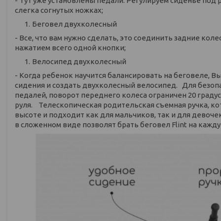
- Тут уже установлены педали. Регулируем сиденье под 
слегка согнутых ножках;
Беговел двухколесный
- Все, что вам нужно сделать, это соединить задние кол
нажатием всего одной кнопки;
Велосипед двухколесный
- Когда ребенок научится балансировать на беговеле, 
сидения и создать двухколесный велосипед. Для безоп
педалей, поворот переднего колеса ограничен 20 граду
руля. Телескопическая родительская съемная ручка, ко
высоте и подходит как для мальчиков, так и для девоч
в сложенном виде позволят брать беговел Flint на кажду