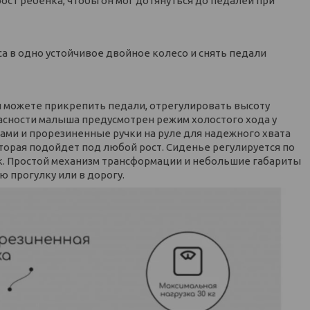
рост ребенка, чтобы он мог дотянуться до педалей при
еса в одно устойчивое двойное колесо и снять педали
Вы можете прикрепить педали, отрегулировать высоту
асности малыша предусмотрен режим холостого хода у
сами и прорезиненные ручки на руле для надежного хвата
торая подойдет под любой рост. Сиденье регулируется по
ек. Простой механизм трансформации и небольшие габариты
ю прогулку или в дорогу.