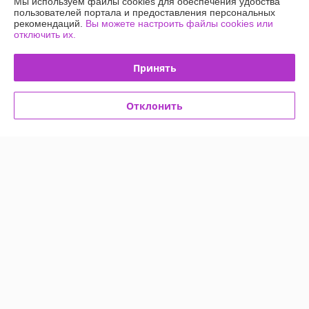
Мы используем файлы cookies для обеспечения удобства
635 отзывов за всё время
пользователей портала и предоставления персональных
рекомендаций.
Вы можете настроить файлы cookies или
Покупатель
26.05.2026
отключить их.
Хорошо
Принять
Сделка подтверждена через корзину
Отклонить
Анна
10.05.2026
Отлично
Сделка подтверждена через корзину
Показать все отзывы
О нас
Контакты