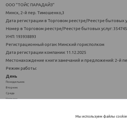
ООО "ТОЙС ПАРАДАЙЗ"
Минск, 2-й пер. Тимошенко,3
Дата регистрации в Торговом реестре/Реестре бытовых усл
Номер в Торговом реестре/Реестре бытовых услуг: 354745
УНП: 193938893
Регистрационный орган: Минский горисполком
Дата регистрации компании: 11.12.2025
Местонахождение книги замечаний и предложений: 2-й п
Режим работы:
День
Понедельник
Вторник
Среда
Четверг
Пятница
Суббота
Воскресенье
Мы используем файлы cookie