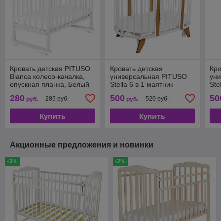
Кровать детская PITUSO
Кровать детская
Кро
Bianca колесо-качалка,
универсальная PITUSO
ун
опускная планка, Белый
Stella 6 в 1 маятник
Ste
поперечный 106501-6
по
280
500
50
285 руб.
520 руб.
руб.
руб.
Купить
Купить
Акционные предложения и новинки
-3%
-2%