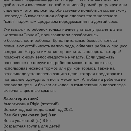
дюймовыми колесами, легкой магниевой рамой, регулируемым
сидением, этот велосипед обязательно полюбится маленькому
непоседе. А качественная сборка сделает этого железного
"коня" надежным средством передвижения на долгий срок.
Учитывая, что ребенок только начнет учиться управлять этим
железным "конем", производители позаботились
о безопасности ребенка. Дополнительные боковые колеса
повышают устойчивость велосипеда, облегчая ребенку процесс
вождения. На руле имеется ограничитель поворота, который
поможет юному велосипедисту не упасть. Если удержать
равновесие не получится, ребенок может остановиться,
использовав ножной тормоз или ручной тормоз. Также на
велосипеде установлена защита цепи, которая предотвратит
попадание одежды или ног в механизм. А чтобы на ребенка не
попадали грязь и брызги от колес, в комплектацию велосипеда
включены цветные крылья.
Характеристики:
Амортизация Rigid (жесткий)
Велосипедный модельный год 2021
Вес без упаковки (кг) 8 кг
Вес с упаковкой (кг) 8.5 кг
Возрастная группа для детей