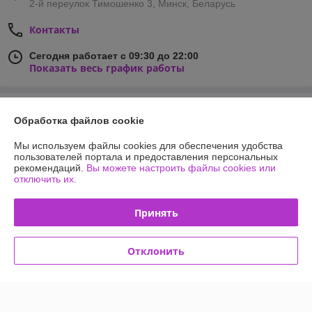
2-й переулок Тимошенко 3, Минск, Беларусь
Контакты
Сегодня работает с 09:30 до 22:00
Показать весь график работы
Отзывы о магазине
Обработка файлов cookie
635 отзывов за всё время
Мы используем файлы cookies для обеспечения удобства
пользователей портала и предоставления персональных
Покупатель
26.05.2026
рекомендаций.
Вы можете настроить файлы cookies или
отключить их.
Хорошо
Принять
Сделка подтверждена через корзину
Отклонить
Анна
10.05.2026
Отлично
Сделка подтверждена через корзину