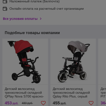
Наложенный платеж (Белпочта)
Онлайн оплата на расчетный счет организации
Все условия оплаты
Подобные товары компании
Детский велосипед
Детский велосипед
Дет
трехколесный складной
трехколесный складной
тре
QPlay Nova S700 красно-
Qplay Rito Plus, серый
PIT
черный
Ma
453
455
36
480 руб.
руб.
руб.