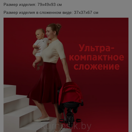
Размер изделия: 79х49х93 см
Размер изделия в сложенном виде: 37х37х67 см