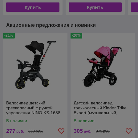
Купить
Купить
Акционные предложения и новинки
-21%
-20%
Велосипед детский
Детский велосипед
трехколесный с ручкой
трехколесный Kinder Trike
управления NINO KS-1688
Expert (музыкальный,
надувные колеса 10/12)
В наличии
В наличии
розовый
277
305
350 руб.
379 руб.
руб.
руб.