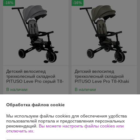
-16%
-16%
Детский велосипед
Детский велосипед
трехколесный складной
трехколесный складной
PITUSO Leve Pro серый T8-
PITUSO Leve Pro T8-Khaki
Grey
хаки
В наличии
В наличии
505
505
600 руб.
600 руб.
руб.
руб.
Обработка файлов cookie
Купить
Купить
Мы используем файлы cookies для обеспечения удобства
пользователей портала и предоставления персональных
рекомендаций.
Вы можете настроить файлы cookies или
-16%
-16%
отключить их.