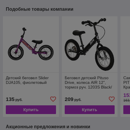
Подобные товары компании
Детский беговел Slider
Беговел детский Pituso
Са
DJA105, фиолетовый
Drive, колеса AIR 12",
PIT
тормоз руч. 1203S Black/
Кр
черный
15
135
209
руб.
руб.
163
Купить
Купить
Акционные предложения и новинки