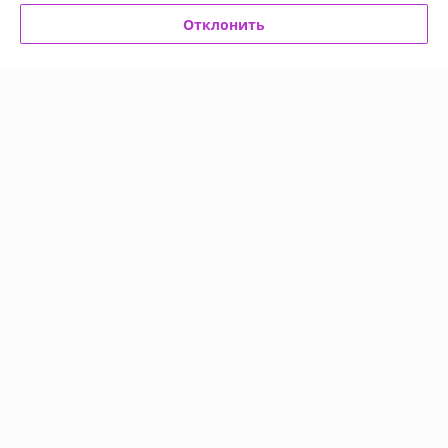
Отклонить
Анна
10.05.2026
Отлично
Сделка подтверждена через корзину
Показать все отзывы
О нас
Контакты
Доставка и оплата
График работы
Полная версия сайта