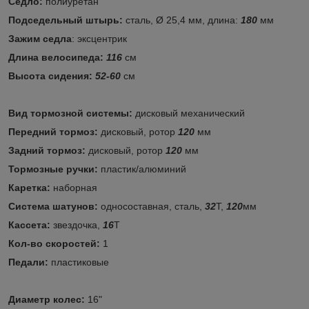
Седло:
полиуретан
Подседельный штырь:
сталь, Ø 25,4 мм, длина:
180
мм
Зажим седла
: эксцентрик
Длина велосипеда:
116
см
Высота сидения:
52-60
см
Вид тормозной системы:
дисковый механический
Передний тормоз:
дисковый, ротор
120
мм
Задний тормоз:
дисковый, ротор
120
мм
Тормозные ручки:
пластик/алюминий
Каретка:
наборная
Система шатунов:
односоставная, сталь,
32
Т,
120
мм
Кассета:
звездочка,
16
Т
Кол-во скоростей:
1
Педали:
пластиковые
Диаметр колес:
16"