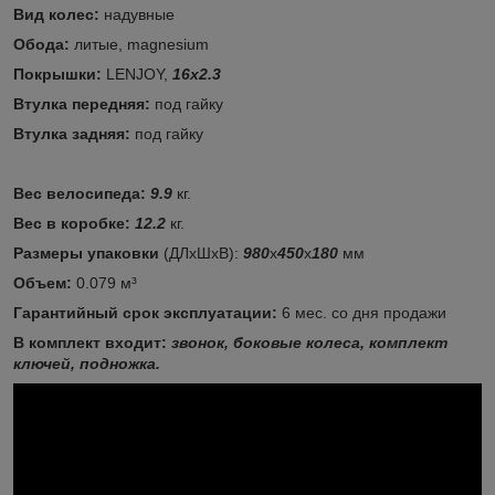
Вид колес:
надувные
Обода:
литые, magnesium
Покрышки:
LENJOY,
16x2.3
Втулка передняя:
под гайку
Втулка задняя:
под гайку
Вес велосипеда:
9.9
кг.
Вес в коробке:
12.2
кг.
Размеры упаковки
(ДЛхШхВ):
980
х
450
х
180
мм
Объем:
0.079 м³
Гарантийный срок эксплуатации:
6 мес. со дня продажи
В комплект входит:
звонок, боковые колеса, комплект
ключей, подножка.