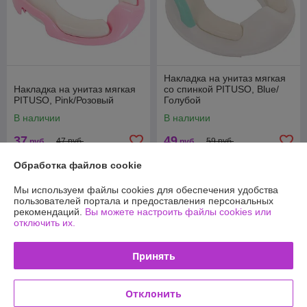
Накладка на унитаз мягкая
Накладка на унитаз мягкая
со спинкой PITUSO, Blue/
PITUSO, Pink/Розовый
Голубой
В наличии
В наличии
37
49
47 руб.
59 руб.
руб.
руб.
Обработка файлов cookie
Купить
Купить
Мы используем файлы cookies для обеспечения удобства
-17%
-17%
пользователей портала и предоставления персональных
рекомендаций.
Вы можете настроить файлы cookies или
отключить их.
Принять
Отклонить