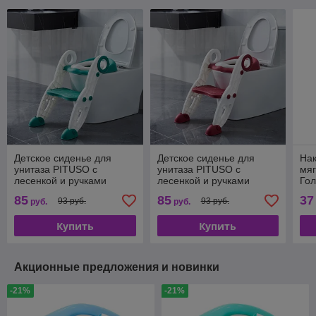
Детское сиденье для
Детское сиденье для
Нак
унитаза PITUSO с
унитаза PITUSO с
мяг
лесенкой и ручками
лесенкой и ручками
Го
FG366B зеленый
FG366B красный
85
85
37
93 руб.
93 руб.
руб.
руб.
Купить
Купить
Акционные предложения и новинки
-21%
-21%