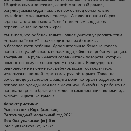
16-дюймовыми колесами, легкой магниевой рамой,
регулируемым сидением, этот велосипед обязательно
полюбится маленькому непоседе. А качественная сборка
сделает этого железного "коня" надежным средством
передвижения на долгий срок.
Учитывая, что ребенок только начнет учиться управлять этим
железным "конем", производители позаботились
о безопасности ребенка. Дополнительные боковые колеса
повышают устойчивость велосипеда, облегчая ребенку процесс
вождения. На руле имеется ограничитель поворота, который
поможет юному велосипедисту не упасть. Если удержать
равновесие не получится, ребенок может остановиться,
использовав ножной тормоз или ручной тормоз. Также на
велосипеде установлена защита цепи, которая предотвратит
попадание одежды или ног в механизм. А чтобы на ребенка не
попадали грязь и брызги от колес, в комплектацию велосипеда
включены цветные крылья.
Характеристики:
Амортизация Rigid (жесткий)
Велосипедный модельный год 2021
Вес без упаковки (кг) 6 кг
Вес с упаковкой (кг) 6.5 кг