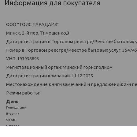
Информация для покупателя
ООО "ТОЙС ПАРАДАЙЗ"
Минск, 2-й пер. Тимошенко,3
Дата регистрации в Торговом реестре/Реестре бытовых усл
Номер в Торговом реестре/Реестре бытовых услуг: 354745
УНП: 193938893
Регистрационный орган: Минский горисполком
Дата регистрации компании: 11.12.2025
Местонахождение книги замечаний и предложений: 2-й п
Режим работы:
День
Понедельник
Вторник
Среда
Четверг
Пятница