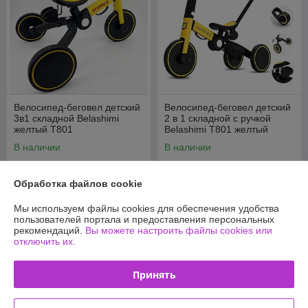
Велосипед-беговел детский
Велосипед-беговел детский
3в1 складной Belashimi
2 в 1 складной с ручкой
желтый T801
Belashimi T801 желтый
В наличии
В наличии
155
179
175 руб.
189 руб.
руб.
руб.
Обработка файлов cookie
Купить
Купить
Мы используем файлы cookies для обеспечения удобства
пользователей портала и предоставления персональных
-5%
рекомендаций.
Вы можете настроить файлы cookies или
отключить их.
Принять