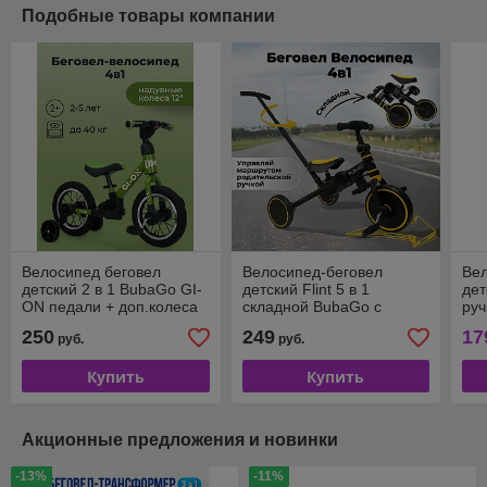
Подобные товары компании
Велосипед беговел
Велосипед-беговел
Ве
детский 2 в 1 BubaGo GI-
детский Flint 5 в 1
дет
ON педали + доп.колеса
складной BubaGo с
руч
ручкой черно-желтый
же
250
249
17
руб.
руб.
Купить
Купить
Акционные предложения и новинки
-13%
-11%