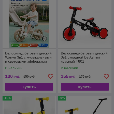
Велосипед беговел детский
Велосипед-беговел детский
Wanyu 3в1 с музыкальными
3в1 складной BelAshimi
и световыми эффектами
красный T801
В наличии
В наличии
130
155
150 руб.
175 руб.
руб.
руб.
Купить
Купить
-11%
-5%