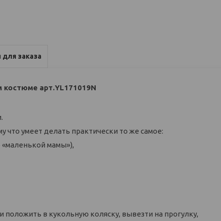
 для заказа
ном костюме арт.YL171019N
.
у что умеет делать практически то же самое:
 «маленькой мамы»),
 положить в кукольную коляску, вывезти на прогулку,