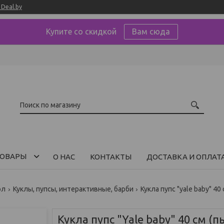
Deal.by
Купите со скидкой
Вам сюда
ОВАРЫ
О НАС
КОНТАКТЫ
ДОСТАВКА И ОПЛАТ
ол
Куклы, пупсы, интерактивные, барби
Кукла пупс "yale baby" 4
Кукла пупс "Yale baby" 40 cм (пь