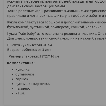
искупать, переодеть, поиграть с ней, посадить на горшоч
действия своей настоящей Мамы!
Такие ролевые игры развивают в малышке материнские 
правильно и логически мыслить, учат доброте, заботе и
Кукла комплектуется горшком и дополнительными аксес
бутылочкой, пустышкой, памперсом, кашкой, карточка.
Кукла "Yale baby" изготовлена из резины и пластика. Она
Для функционирования самой куколки не нужны батарей
Высота куклы (стоя): 40 см
Возраст ребенка: от 3 лет
Размер упаковки: 38*27*16 см
Комплектация:
куколка
бутылочка
горшок
пустышка карточка.
памперс
каша.