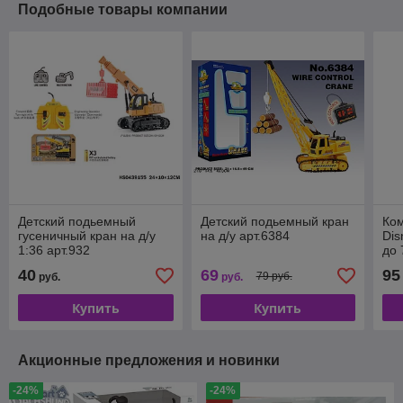
Подобные товары компании
Детский подьемный
Детский подьемный кран
Ком
гусеничный кран на д/у
на д/у арт.6384
Dis
1:36 арт.932
до 
40
69
95
79 руб.
руб.
руб.
Купить
Купить
Акционные предложения и новинки
-24%
-24%