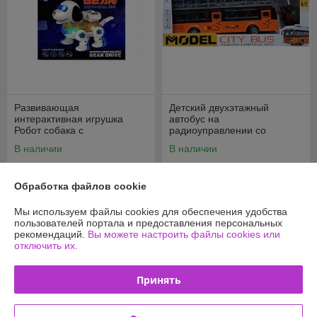
Развивающая
Детский двухэтажный
интерактивная игрушка
автобус на
Робот собака с
радиоуправлении со
шестеренками, белая
светом, YD2388-2
В наличии
В наличии
35
37
45 руб.
47 руб.
руб.
руб.
Обработка файлов cookie
Купить
Купить
Мы используем файлы cookies для обеспечения удобства
пользователей портала и предоставления персональных
-21%
-20%
рекомендаций.
Вы можете настроить файлы cookies или
отключить их.
Принять