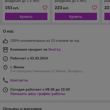
рождения до 1,5 лет)
рождения до 4 лет)
рож
синий/черный
черно-синий
(се
153
223
22
руб.
руб.
Купить
Купить
О нас
100% положительных из 13 отзывов за год
Компания продает на
Deal.by
Работает с 02.03.2014
г. Минск
2-й переулок Тимошенко 3, Минск, Беларусь
Контакты
Сегодня работает с 09:30 до 22:00
Показать весь график работы
Отзывы о магазине