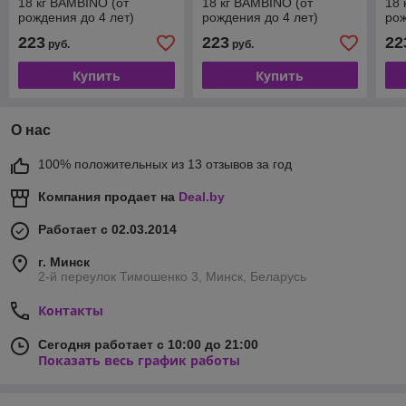
18 кг BAMBINO (от
18 кг BAMBINO (от
18 
рождения до 4 лет)
рождения до 4 лет)
рож
(серый-черный)
(черно-оранжевый)
(т.
223
223
22
руб.
руб.
Купить
Купить
О нас
100% положительных из 13 отзывов за год
Компания продает на
Deal.by
Работает с 02.03.2014
г. Минск
2-й переулок Тимошенко 3, Минск, Беларусь
Контакты
Сегодня работает с 10:00 до 21:00
Показать весь график работы