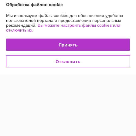
О нас
Обработка файлов cookie
Мы используем файлы cookies для обеспечения удобства
Контакты
пользователей портала и предоставления персональных
рекомендаций.
Вы можете настроить файлы cookies или
отключить их.
Доставка и оплата
Принять
График работы
Полная версия сайта
Отклонить
Политика обработки cookies
Сайт создан на платформе Deal.by
Информация для покупателя