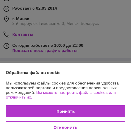
Работает с 02.03.2014
г. Минск
2-й переулок Тимошенко 3, Минск, Беларусь
Контакты
Сегодня работает с 10:00 до 21:00
Показать весь график работы
Отзывы о магазине
Обработка файлов cookie
635 отзывов за всё время
Мы используем файлы cookies для обеспечения удобства
пользователей портала и предоставления персональных
Покупатель
26.05.2026
рекомендаций.
Вы можете настроить файлы cookies или
отключить их.
Хорошо
Принять
Сделка подтверждена через корзину
Отклонить