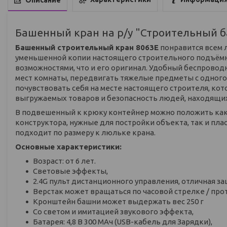
Башенный кран на р/у "Строительный б
Башенный строительный кран 8063E
понравится всем 
уменьшенной копии настоящего строительного подъёмн
возможностями, что и его оригинал. Удобный беспровод
мест комнаты, передвигать тяжелые предметы с одного 
почувствовать себя на месте настоящего строителя, кот
выгружаемых товаров и безопасность людей, находящих
В подвешенный к крюку контейнер можно положить как 
конструктора, нужные для постройки объекта, так и пла
подходит по размеру к люльке крана.
Основные характеристики:
Возраст: от 6 лет.
Световые эффекты,
2.4G пульт дистанционного управления, отличная за
Верстак может вращаться по часовой стрелке / прот
Кронштейн башни может выдержать вес 250 г
Со светом и имитацией звукового эффекта,
Батарея: 4,8 В 300 МАч (USB-кабель для Зарядки),