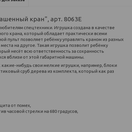
ашенный кран", арт. 8063E
любителям спецтехники. Игрушка создана в качестве
ого крана, который обладает практически всеми
ной пульт позволяет ребёнку управлять краном из разных
места на другое. Такая игрушка позволит ребёнку
орый несёт всю ответственность за сохранность
ся вблизи от этой габаритной машины.
какие-нибудь свои мелкие игрушки, например, блоки
стиковый сруб дерева из комплекта, который как раз
щита от помех,
ив часовой стрелки на 680 градусов,