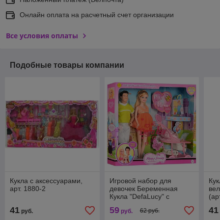
Онлайн оплата на расчетный счет организации
Все условия оплаты
Подобные товары компании
Кукла с аксессуарами,
Игровой набор для
Кук
арт. 1880-2
девочек Беременная
вел
Кукла "DefaLucy" с
(ар
любимой семьей
41
59
41
62 руб.
руб.
руб.
(Арт.8088)