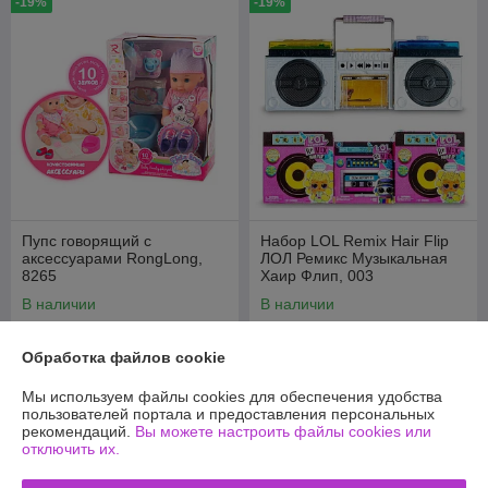
-19%
-19%
Пупс говорящий с
Набор LOL Remix Hair Flip
аксессуарами RongLong,
ЛОЛ Ремикс Музыкальная
8265
Хаир Флип, 003
В наличии
В наличии
42
43
52 руб.
53 руб.
руб.
руб.
Обработка файлов cookie
Купить
Купить
Мы используем файлы cookies для обеспечения удобства
пользователей портала и предоставления персональных
рекомендаций.
Вы можете настроить файлы cookies или
-18%
-18%
отключить их.