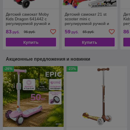
Детский самокат Moby
Детский самокат 21 st
Дет
Kids Dragon 641442 с
scooter mini с
Kid
регулируемой ручкой и
регулируемой ручкой и
рег
светящимися колесами
светящимися колесами
св
83
59
86
96 руб.
65 руб.
руб.
руб.
красный
ро
Купить
Купить
Акционные предложения и новинки
-26%
-23%