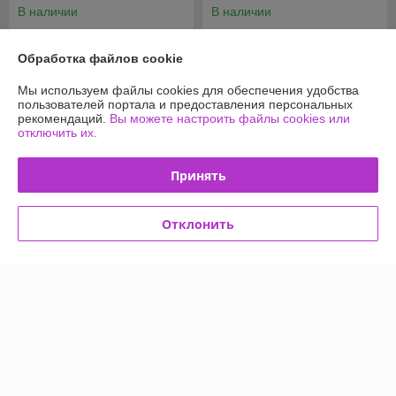
светящимися колесами
В наличии
В наличии
красный
99
83
115 руб.
96 руб.
руб.
руб.
Обработка файлов cookie
Купить
Купить
Мы используем файлы cookies для обеспечения удобства
пользователей портала и предоставления персональных
-11%
-11%
рекомендаций.
Вы можете настроить файлы cookies или
отключить их.
Принять
Отклонить
Детский самокат Ricos
Детский самокат Ricos Frolic
Vision SM330 с
SM310 с регулируемой
регулируемой ручкой
ручкой розовый
оливковый
В наличии
В наличии
82
83
92 руб.
93 руб.
руб.
руб.