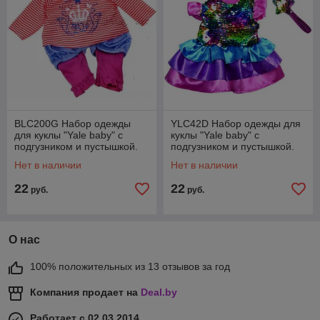
BLC200G Набор одежды
YLC42D Набор одежды для
для куклы "Yale baby" с
куклы "Yale baby" с
подгузником и пустышкой.
подгузником и пустышкой.
(Размер до 45 см)
(Размер до 45 см)
Нет в наличии
Нет в наличии
22
22
руб.
руб.
О нас
100% положительных из 13 отзывов за год
Компания продает на
Deal.by
Работает с 02.03.2014