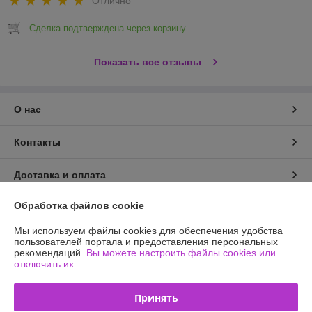
Отлично
Сделка подтверждена через корзину
Показать все отзывы
О нас
Контакты
Доставка и оплата
Обработка файлов cookie
График работы
Мы используем файлы cookies для обеспечения удобства
Полная версия сайта
пользователей портала и предоставления персональных
рекомендаций.
Вы можете настроить файлы cookies или
отключить их.
Политика обработки cookies
Принять
Сайт создан на платформе Deal.by