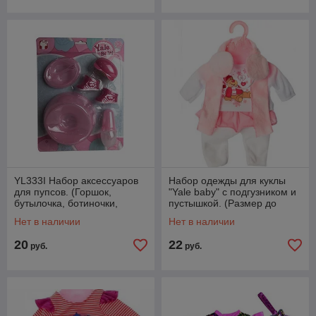
YL333I Набор аксессуаров
Набор одежды для куклы
для пупсов. (Горшок,
"Yale baby" с подгузником и
бутылочка, ботиночки,
пустышкой. (Размер до
тарелка, ложечка и
45см) арт.BLC200A
Нет в наличии
Нет в наличии
расческа).
20
22
руб.
руб.