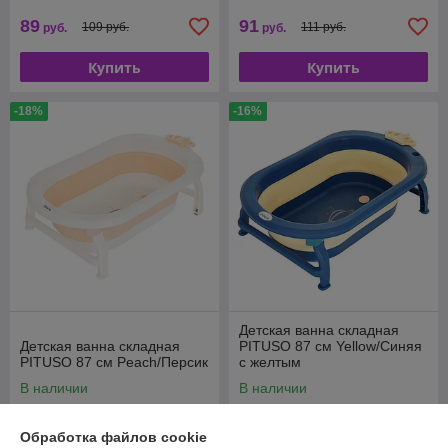
89
91
109 руб.
111 руб.
руб.
руб.
Купить
Купить
-18%
-16%
Детская ванна складная
Детская ванна складная
PITUSO 87 см Yellow/Синяя
PITUSO 87 см Peach/Персик
с желтым
В наличии
В наличии
91
91
111 руб.
108 руб.
руб.
руб.
Обработка файлов cookie