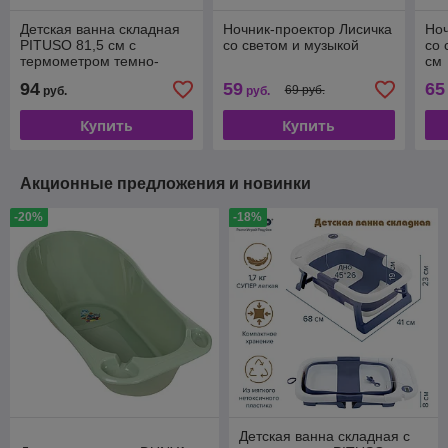
Детская ванна складная
Ночник-проектор Лисичка
Ноч
PITUSO 81,5 см с
со светом и музыкой
со 
термометром темно-
см
розовый
94
59
65
69 руб.
руб.
руб.
Купить
Купить
Акционные предложения и новинки
-20%
-18%
Детская ванна складная с