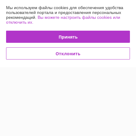
Купить
Купить
Мы используем файлы cookies для обеспечения удобства
пользователей портала и предоставления персональных
рекомендаций.
Вы можете настроить файлы cookies или
-14%
-14%
отключить их.
Принять
Отклонить
Ванночка детская для
Ванночка детская для
купания PITUSO, складная,
купания PITUSO, складная,
91 см, Ниагара
91 см, Фисташка
В наличии
В наличии
95
95
110 руб.
110 руб.
руб.
руб.
Купить
Купить